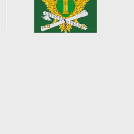
2
из
8
2026 © Ардатовский район.
Официальный сайт.