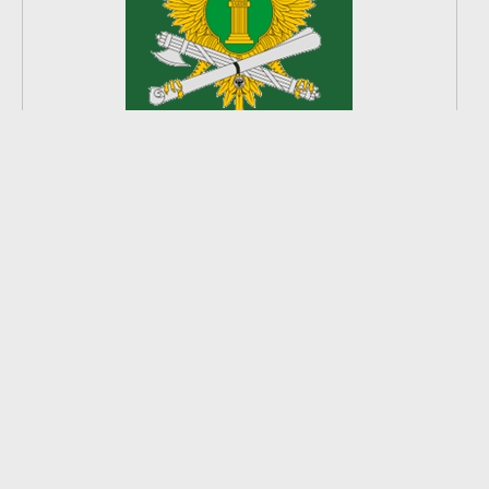
2
из
8
2026 © Ардатовский район.
Официальный сайт.