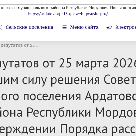
атовского муниципального райнона Республики Мордовия. Новая версия 
https://ardatovskij-r13.gosweb.gosuslugi.ru/
Сельские поселения
Меню сайта
Электро
депутатов от 25 ...
утатов от 25 марта 202
шим силу решения Совет
кого поселения Ардатов
она Республики Мордов
верждении Порядка рас