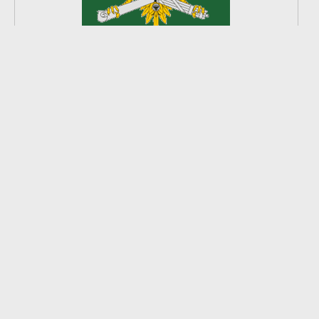
2
из
8
2026 © Ардатовский район.
Официальный сайт.