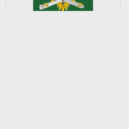
2
из
8
2026 © Ардатовский район.
Официальный сайт.