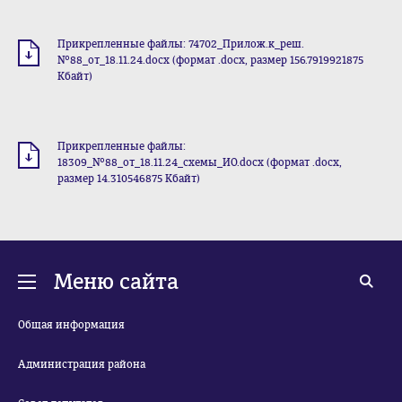
Прикрепленные файлы: 74702_Прилож.к_реш.
№88_от_18.11.24.docx (формат .docx, размер 156.7919921875
Кбайт)
Прикрепленные файлы:
18309_№88_от_18.11.24_схемы_ИО.docx (формат .docx,
размер 14.310546875 Кбайт)
Меню сайта
Общая информация
Администрация района